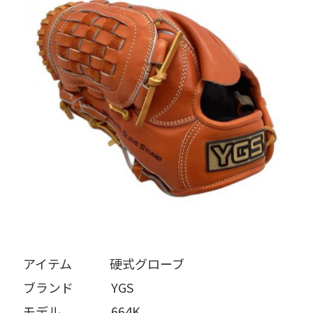
アイテム   硬式グローブ
ブランド   YGS
モデル    664K