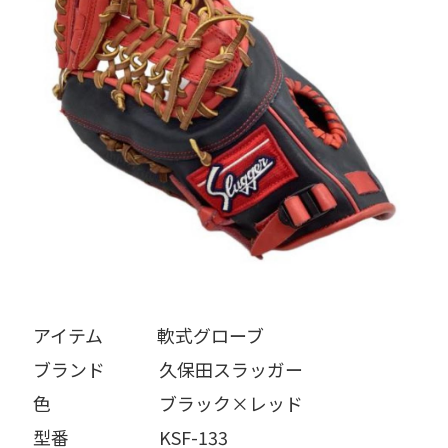
アイテム   軟式グローブ
ブランド   久保田スラッガー
色      ブラック×レッド
型番     KSF-133