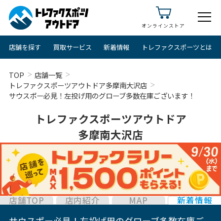
オンラインストア
店舗を探す
買取サービス
新着情報
トレファクスポーツとは
TOP
店舗一覧
トレファクスポーツアウトドア多摩南大沢店
サウスポー必見！左投げ用のグローブ多数在庫ございます！
トレファクスポーツアウトドア
多摩南大沢店
店舗TOP
店内紹介
MAP
新着情報
サウスポー必見！左投げ用のグローブ多数在庫ご