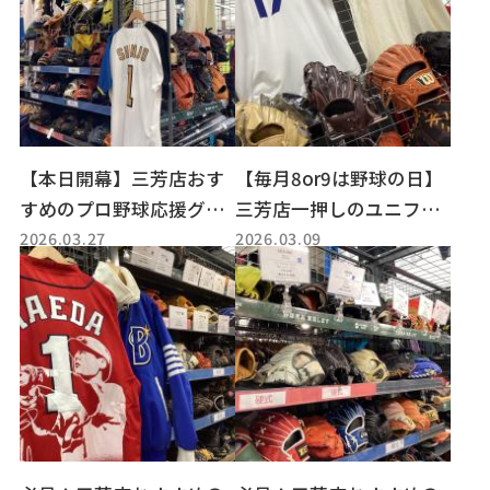
【本日開幕】三芳店おす
【毎月8or9は野球の日】
すめのプロ野球応援グッ
三芳店一押しのユニフォ
2026.03.27
2026.03.09
ズをご紹介します！
ームやグローブがずら
り！！