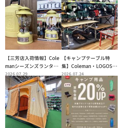
【三芳店入荷情報】Cole
【キャンプテーブル特
manシーズンズランタン2
集】Coleman・LOGOS・
2026.07.29
2026.07.24
018レモネードカラーの
mont-bellの機能派ファニ
ガソリンランタンをご紹
チャーを長久手店がご紹
介♪
介！