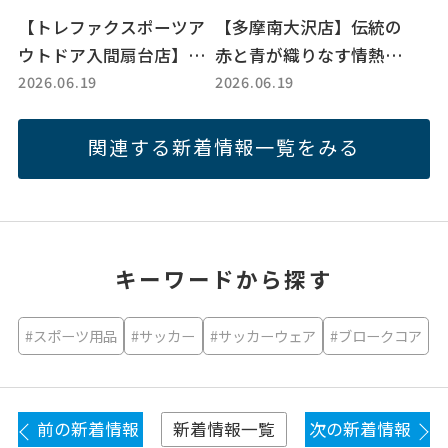
【トレファクスポーツア
【多摩南大沢店】伝統の
ウトドア入間扇台店】サ
赤と青が織りなす情熱の
2026.06.19
2026.06.19
ッカーユニフォーム・ス
一着！FCバルセロナの20
パイク・goleadorウェア
11-12ホーム長袖ユニフ
紹介！
ォーム
関連する新着情報一覧をみる
キーワードから探す
#スポーツ用品
#サッカー
#サッカーウェア
#ブロークコア
前の新着情報
次の新着情報
新着情報一覧