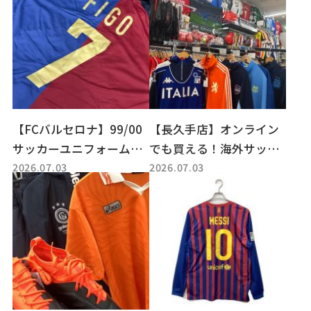
【FCバルセロナ】99/00
【長久手店】オンライン
サッカーユニフォーム復
でも買える！海外サッカ
2026.07.03
2026.07.03
刻版入荷！背番号7ルイ
ー代表＆人気クラブウェ
ス・フィーゴ選手のユニ
ア特集！！
フォームを小牧店でチェ
ック！