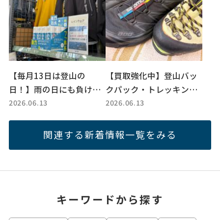
【毎月13日は登山の
【買取強化中】登山バッ
日！】雨の日にも負け
クパック・トレッキング
2026.06.13
2026.06.13
ず！！ レインウェア取
シューズなど登山用品は
り揃えております！
トレファクスポーツアウ
トドア幕張店へ！
関連する新着情報一覧をみる
キーワードから探す