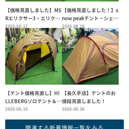
【価格見直しました】MS
【価格見直しました！】s
Rエリクサー3・エリクサ
now peakテント・シェル
2026.06.17
2026.06.16
ー2やNaturehikeソロテ
ター特集【トレファクス
ントがお買い得【登山・
ポーツアウトドア長久手
キャンプ】
店】
【テント価格見直し】HI
【長久手店】テントのお
LLEBERGソロテント＆ア
値段見直しました！
2026.06.15
2026.05.26
ラック3紹介｜キャンプ・
登山におすすめ
関連する新着情報一覧をみる