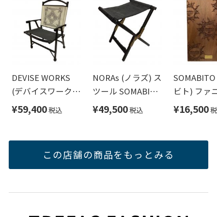
DEVISE WORKS
NORAs (ノラズ) ス
SOMABITO
(デバイスワーク
ツール SOMABITO
ビト) ファ
ス) アウトドアチ
エンボスレザーシ
ーアクセサ
¥59,400
¥49,500
¥16,500
税込
税込
税
ェア ブラック×ベ
ートカスタム ブラ
板のみ ブ
ージュ
ック NICE
この店舗の商品をもっとみる