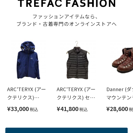
ファッションアイテムなら、
ブランド・古着専門のオンラインストアへ
ARC'TERYX (アー
ARC'TERYX (アー
Danner (
クテリクス)
クテリクス) セリ
マウンテン
SHUKSAN
ウム ベスト ブラ
ブーツ ブ
¥33,000
¥41,800
¥28,600
税込
税込
税
JACKET ネイビー
ック サイズ:S
サイズ:US8
サイズ:M