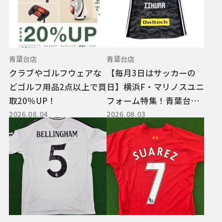
青葉台店
青葉台店
クラブやゴルフウェアな
【毎月3日はサッカーの
どゴルフ用品2点以上で買
日】横浜F・マリノスユニ
取20％UP！
フォーム特集！青葉台店
2026.08.04
2026.08.03
おすすめ新入荷ユニフォ
ーム紹介