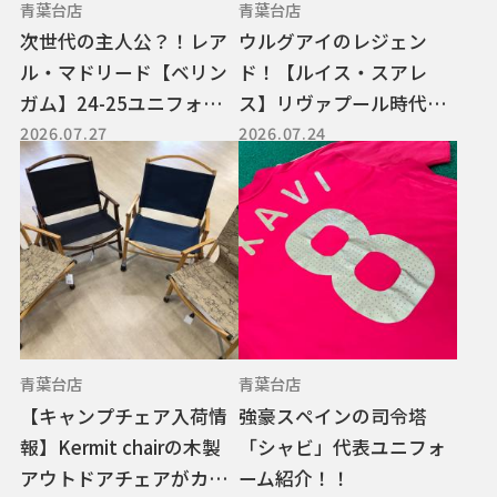
青葉台店
青葉台店
次世代の主人公？！レア
ウルグアイのレジェン
ル・マドリード【ベリン
ド！【ルイス・スアレ
ガム】24-25ユニフォー
ス】リヴァプール時代の1
2026.07.27
2026.07.24
ム！！
3-14シーズンのユニフォ
ームをご紹介！！
青葉台店
青葉台店
【キャンプチェア入荷情
強豪スペインの司令塔
報】Kermit chairの木製
「シャビ」代表ユニフォ
アウトドアチェアがカラ
ーム紹介！！