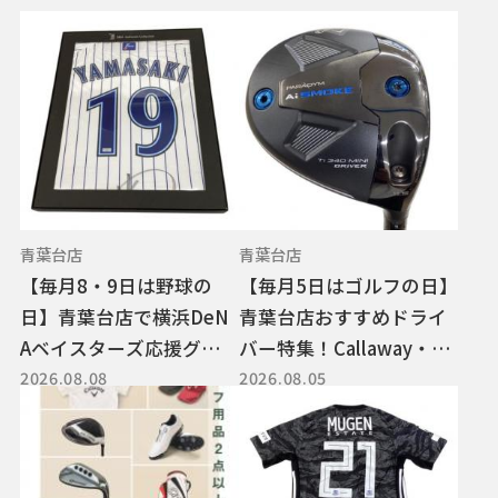
青葉台店
青葉台店
【毎月8・9日は野球の
【毎月5日はゴルフの日】
日】青葉台店で横浜DeN
青葉台店おすすめドライ
Aベイスターズ応援グッズ
バー特集！Callaway・Ta
2026.08.08
2026.08.05
＆記念ユニフォーム特
ylorMadeなど注目モデル
集！！
紹介