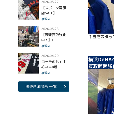
2026.05.27
【スポーツ幕張
店SALE】...
幕張店
2026.05.23
【野球買取強化
↑当店スタッ
中！】ロ...
幕張店
2026.04.20
横浜DeN
ロッテのおすす
買取超超強
めユニ4着...
幕張店
関連新着情報一覧