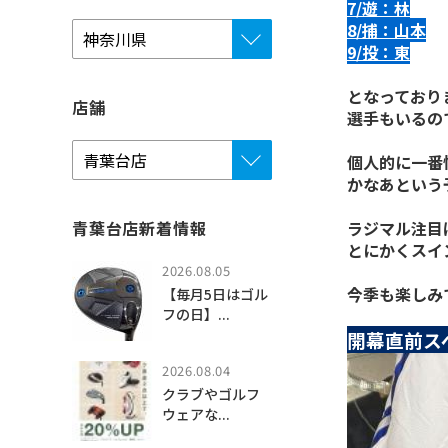
7/遊：林
8/捕：山本
9/投：東
となっており
店舗
選手もいるの
個人的に一番
かなあという
青葉台店新着情報
ラジマル注目
とにかくスイ
2026.08.05
今季も楽しみ
【毎月5日はゴル
フの日】...
開幕直前ス
2026.08.04
クラブやゴルフ
ウェアな...