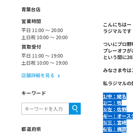
青葉台店
営業時間
こんにちはー
平日 11:00 ～ 20:00
ラジマルです
土日祝 10:00 ～ 20:00
ついにプロ野
買取受付
プレーオフが
平日 11:00 ～ 19:00
という間に20
土日祝 10:00 ～ 19:00
みなさま今は
店舗詳細を見る
私ラジマルの
キーワード
1/中：蛯名
2/二：牧
3/左：佐野
4/一：オース
5/三：宮崎
都道府県
6/右：梶原