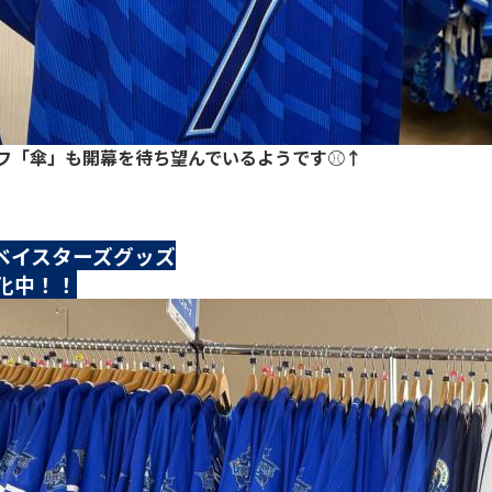
フ「傘」も開幕を待ち望んでいるようです⚾↑
Aベイスターズグッズ
化中！！