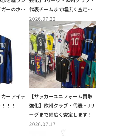
の赤を纏うシ
強化】Jリーグ・欧州クラブ・
イガーのホー
代表チームまで幅広く査定い
たします！⚽
2026.07.22
ッカーアイテ
【サッカーユニフォーム買取
介！！！
強化】欧州クラブ・代表・Jリ
ーグまで幅広く査定します！
2026.07.17