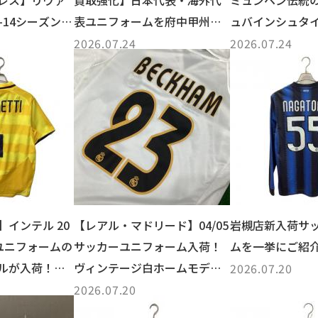
レス】リヴァ
買取強化】日本代表・海外代
ミュンヘン伝統
-14シーズンの
表ユニフォームを府中甲州街
ュバインシュタ
.
道店で査定受...
ムユニフォーム
2026.07.24
2026.07.24
インテル 20
【レアル・マドリード】04/05
岩槻店新入荷サ
イユニフォームの
サッカーユニフォーム入荷！
ムを一挙にご紹
ルが入荷！多
ヴィンテージ白ホームモデル
2026.07.20
の魅力をご紹介
2026.07.20