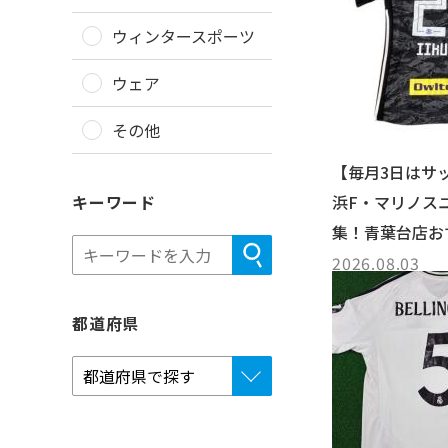
ウィンタースポーツ
ウェア
その他
【毎月3日はサ
キーワード
浜F・マリノス
集！青葉台店お
ユニフォー...
2026.08.03
都道府県