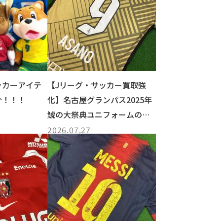
ッカーアイテ
【Jリーグ・サッカー買取強
介！！！
化】名古屋グランパス2025年
鯱の大祭典ユニフォームのご
紹介【小牧店】
2026.07.27