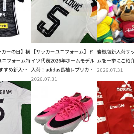
ッカーの日】横
【サッカーユニフォーム】ド
岩槻店新入荷サ
ユニフォーム特
イツ代表2026年ホームモデル
ムを一挙にご紹
すすめ新入荷
入荷！adidas長袖レプリカを
2026.07.31
ご紹介
2026.07.31