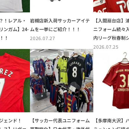
？！レアル・
岩槻店新入荷サッカーアイテ
【入間扇台店】
ンガム】24-
ムを一挙にご紹介！！！
ニフォーム続々
ム！！
内リーグ秋春制
2026.07.27
えよう特集！
2026.07.25
ジェンド！
【サッカー代表ユニフォーム
【多摩南大沢】