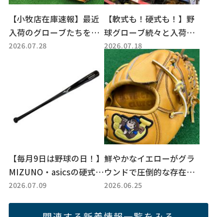
【小牧店在庫速報】最近
【軟式も！硬式も！】野
入荷のグローブたちをド
球グローブ続々と入荷
2026.07.28
2026.07.18
サッとご紹介！！
中！！
【毎月9日は野球の日！】
鮮やかなイエローがグラ
MIZUNO・asicsの硬式バ
ウンドで圧倒的な存在感
2026.07.09
2026.06.25
ット＆軟式グローブをチ
を放つ本格派グラブ
ェック！野球ギアお値段
見直し品特集！
関連する新着情報一覧をみる