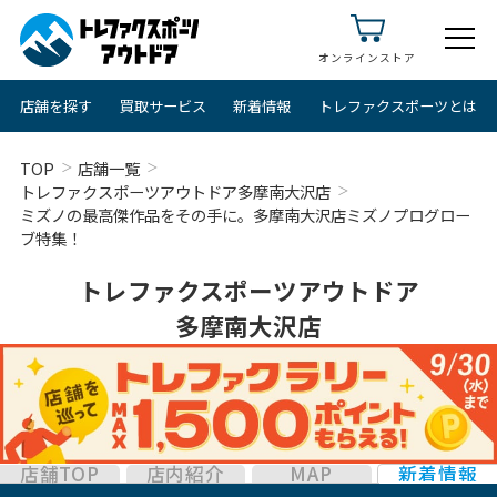
オンラインストア
店舗を探す
買取サービス
新着情報
トレファクスポーツとは
TOP
店舗一覧
トレファクスポーツアウトドア多摩南大沢店
ミズノの最高傑作品をその手に。多摩南大沢店ミズノプログロー
ブ特集！
トレファクスポーツアウトドア
多摩南大沢店
店舗TOP
店内紹介
MAP
新着情報