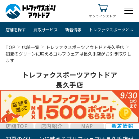
オンラインストア
店舗を探す
買取サービス
新着情報
トレファクスポーツとは
TOP
店舗一覧
トレファクスポーツアウトドア長久手店
初夏のグリーンに映えるゴルフウェアは長久手店がお引き取りし
ます
トレファクスポーツアウトドア
長久手店
店舗TOP
店内紹介
MAP
新着情報
初夏のグリーンに映えるゴルフウェアは長久手店が