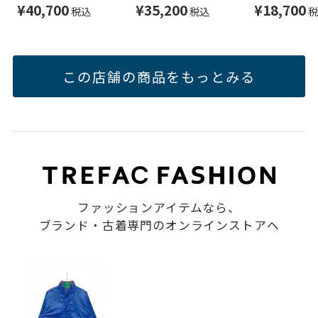
ト) 登山用テント
ルーザー 3000 厳
ンズ SIZE 
¥40,700
¥35,200
¥18,700
税込
税込
税
ST87002001 アル
冬期用 トレッキン
ジュ
トTR1プラステン
グシューズ
ト
1129478 ユニセッ
この店舗の商品をもっとみる
クス SIZE 25cm オ
レンジ
ファッションアイテムなら、
ブランド・古着専門のオンラインストアへ