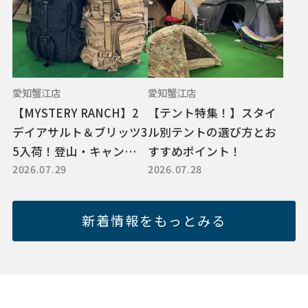
愛知蟹江店
愛知蟹江店
【MYSTERY RANCH】2
【テント特集！】スタイ
デイアサルト＆ブリッツ3
ル別テントの選び方とお
5入荷！登山・キャンプ向
すすめポイント！
2026.07.29
2026.07.28
けバックパック紹介
新着情報をもっとみる