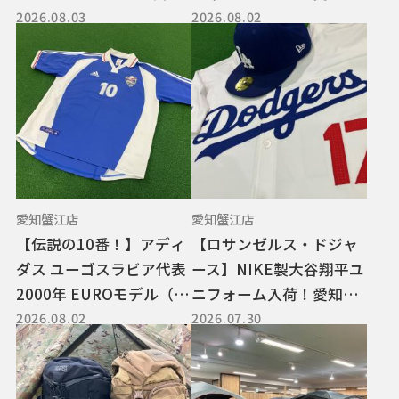
2026.08.03
2026.08.02
ィンテージ紹介！
江店の売場をご紹介♪
愛知蟹江店
愛知蟹江店
【伝説の10番！】アディ
【ロサンゼルス・ドジャ
ダス ユーゴスラビア代表
ース】NIKE製大谷翔平ユ
2000年 EUROモデル（#1
ニフォーム入荷！愛知蟹
2026.08.02
2026.07.30
0 ストイコビッチ）のご
江店で販売中♪
紹介！