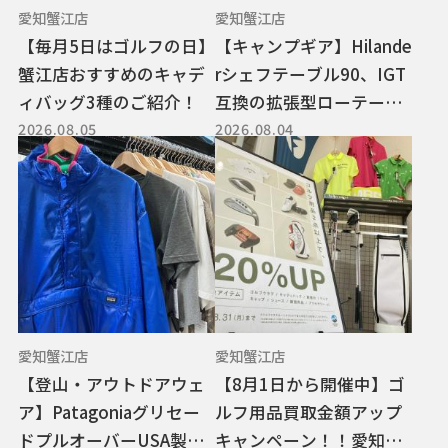
愛知蟹江店
愛知蟹江店
【毎月5日はゴルフの日】
【キャンプギア】Hilande
蟹江店おすすめのキャデ
rシェフテーブル90、IGT
ィバッグ3種のご紹介！
互換の拡張型ローテーブ
2026.08.05
2026.08.04
ルをご紹介！
愛知蟹江店
愛知蟹江店
【登山・アウトドアウェ
【8月1日から開催中】ゴ
ア】Patagoniaグリセー
ルフ用品買取金額アップ
ドプルオーバーUSA製ヴ
キャンペーン！！愛知蟹